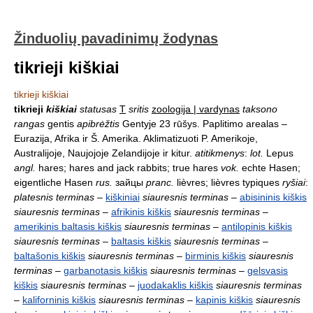
Žinduolių pavadinimų žodynas
tikrieji kiškiai
tikrieji kiškiai
tikrieji
kiškiai
statusas
T
sritis
zoologija | vardynas
taksono
rangas
gentis
apibrėžtis
Gentyje 23 rūšys. Paplitimo arealas –
Eurazija, Afrika ir Š. Amerika. Aklimatizuoti P. Amerikoje,
Australijoje, Naujojoje Zelandijoje ir kitur.
atitikmenys
:
lot.
Lepus
angl.
hares; hares and jack rabbits; true hares
vok.
echte Hasen;
eigentliche Hasen
rus.
зайцы
pranc.
lièvres; lièvres typiques
ryšiai
:
platesnis terminas
–
kiškiniai
siauresnis terminas
–
abisininis kiškis
siauresnis terminas
–
afrikinis kiškis
siauresnis terminas
–
amerikinis baltasis kiškis
siauresnis terminas
–
antilopinis kiškis
siauresnis terminas
–
baltasis kiškis
siauresnis terminas
–
baltašonis kiškis
siauresnis terminas
–
birminis kiškis
siauresnis
terminas
–
garbanotasis kiškis
siauresnis terminas
–
gelsvasis
kiškis
siauresnis terminas
–
juodakaklis kiškis
siauresnis terminas
–
kaliforninis kiškis
siauresnis terminas
–
kapinis kiškis
siauresnis