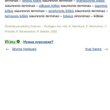
terminas
–
kininis kiškis
siauresnis terminas
–
mandžūrinis kiškis
siauresnis terminas
–
pilkasis kiškis
siauresnis terminas
–
siaminis
kiškis
siauresnis terminas
–
smėlyninis kiškis
siauresnis terminas
–
tamsusis kiškis
siauresnis terminas
–
tolajus
sinonimas
– kiškiai
Žinduolių pavadinimų žodynas. - Ekologijos inst. l-kla
.
R. Mažeikytė, E. Mickevičius, J.
Prūsaitė, K. Baranauskas, R. Baleišis
.
2002
.
Игры ⚽
Нужна курсовая?
lièvres typiques
true hares