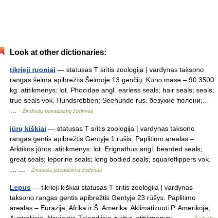
Look at other dictionaries:
tikrieji ruoniai
— statusas T sritis zoologija | vardynas taksono
rangas šeima apibrėžtis Šeimoje 13 genčių. Kūno masė – 90 3500
kg. atitikmenys: lot. Phocidae angl. earless seals; hair seals; seals;
true seals vok. Hundsrobben; Seehunde rus. безухие тюлени;…
…
Žinduolių pavadinimų žodynas
jūrų kiškiai
— statusas T sritis zoologija | vardynas taksono
rangas gentis apibrėžtis Gentyje 1 rūšis. Paplitimo arealas –
Arktikos jūros. atitikmenys: lot. Erignathus angl. bearded seals;
great seals; leporine seals; long bodied seals; squareflippers vok.
… …
Žinduolių pavadinimų žodynas
Lepus
— tikrieji kiškiai statusas T sritis zoologija | vardynas
taksono rangas gentis apibrėžtis Gentyje 23 rūšys. Paplitimo
arealas – Eurazija, Afrika ir Š. Amerika. Aklimatizuoti P. Amerikoje,