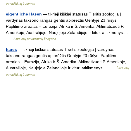
pavadinimų žodynas
eigentliche Hasen
— tikrieji kiškiai statusas T sritis zoologija |
vardynas taksono rangas gentis apibrėžtis Gentyje 23 rūšys.
Paplitimo arealas – Eurazija, Afrika ir Š. Amerika. Aklimatizuoti P.
Amerikoje, Australijoje, Naujojoje Zelandijoje ir kitur. atitikmenys:…
…
Žinduolių pavadinimų žodynas
hares
— tikrieji kiškiai statusas T sritis zoologija | vardynas
taksono rangas gentis apibrėžtis Gentyje 23 rūšys. Paplitimo
arealas – Eurazija, Afrika ir Š. Amerika. Aklimatizuoti P. Amerikoje,
Australijoje, Naujojoje Zelandijoje ir kitur. atitikmenys:… …
Žinduolių
pavadinimų žodynas