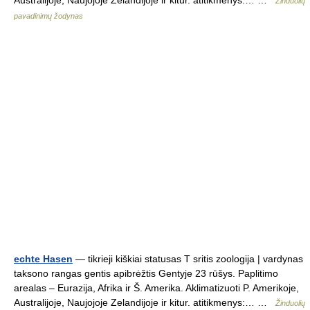
Australijoje, Naujojoje Zelandijoje ir kitur. atitikmenys:… …
Žinduolių
pavadinimų žodynas
echte Hasen
— tikrieji kiškiai statusas T sritis zoologija | vardynas
taksono rangas gentis apibrėžtis Gentyje 23 rūšys. Paplitimo
arealas – Eurazija, Afrika ir Š. Amerika. Aklimatizuoti P. Amerikoje,
Australijoje, Naujojoje Zelandijoje ir kitur. atitikmenys:… …
Žinduolių