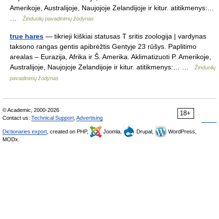
Amerikoje, Australijoje, Naujojoje Zelandijoje ir kitur. atitikmenys:…
…
Žinduolių pavadinimų žodynas
true hares
— tikrieji kiškiai statusas T sritis zoologija | vardynas
taksono rangas gentis apibrėžtis Gentyje 23 rūšys. Paplitimo
arealas – Eurazija, Afrika ir Š. Amerika. Aklimatizuoti P. Amerikoje,
Australijoje, Naujojoje Zelandijoje ir kitur. atitikmenys:… …
Žinduolių
pavadinimų žodynas
© Academic, 2000-2026
18+
Contact us:
Technical Support
,
Advertising
Dictionaries export
, created on PHP,
Joomla,
Drupal,
WordPress,
MODx.