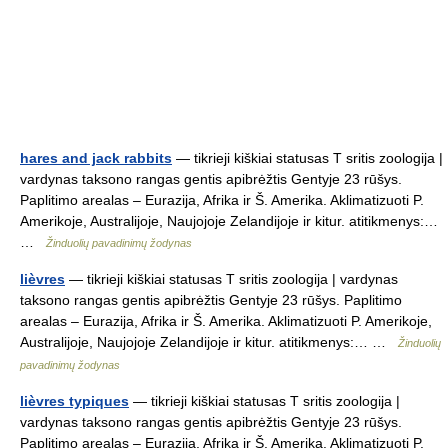
hares and jack rabbits
— tikrieji kiškiai statusas T sritis zoologija |
vardynas taksono rangas gentis apibrėžtis Gentyje 23 rūšys.
Paplitimo arealas – Eurazija, Afrika ir Š. Amerika. Aklimatizuoti P.
Amerikoje, Australijoje, Naujojoje Zelandijoje ir kitur. atitikmenys:…
…
Žinduolių pavadinimų žodynas
lièvres
— tikrieji kiškiai statusas T sritis zoologija | vardynas
taksono rangas gentis apibrėžtis Gentyje 23 rūšys. Paplitimo
arealas – Eurazija, Afrika ir Š. Amerika. Aklimatizuoti P. Amerikoje,
Australijoje, Naujojoje Zelandijoje ir kitur. atitikmenys:… …
Žinduolių
pavadinimų žodynas
lièvres typiques
— tikrieji kiškiai statusas T sritis zoologija |
vardynas taksono rangas gentis apibrėžtis Gentyje 23 rūšys.
Paplitimo arealas – Eurazija, Afrika ir Š. Amerika. Aklimatizuoti P.