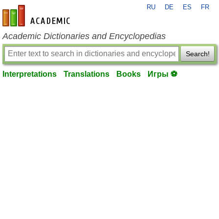
RU
DE
ES
FR
en-academic.com
Academic Dictionaries and Encyclopedias
Search!
Interpretations
Translations
Books
Игры ⚽